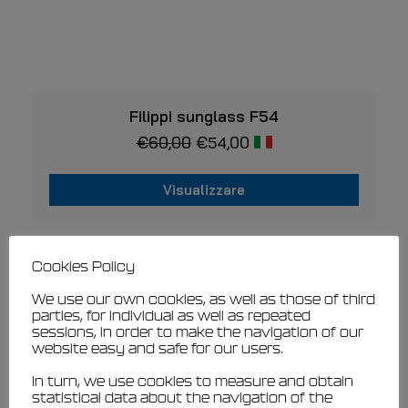
VISUALIZZARE
Filippi sunglass F54
€
60,00
€
54,00
Visualizzare
Cookies Policy
We use our own cookies, as well as those of third
parties, for individual as well as repeated
sessions, in order to make the navigation of our
website easy and safe for our users.
In turn, we use cookies to measure and obtain
statistical data about the navigation of the