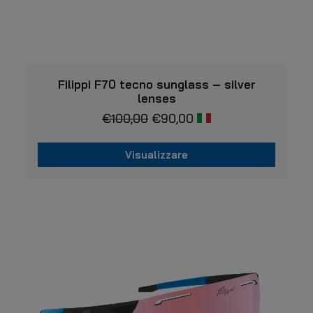
VISUALIZZARE
Filippi F70 tecno sunglass – silver
lenses
€
100,00
€
90,00
Visualizzare