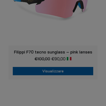
VISUALIZZARE
Filippi F70 tecno sunglass – pink lenses
€
100,00
€
90,00
Visualizzare