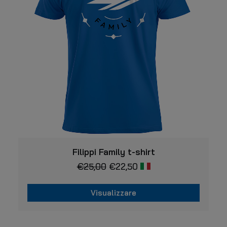
Questo
VISUALIZZARE
prodotto
Filippi Family t-shirt
ha
€
25,00
€
22,50
più
varianti.
Le
Visualizzare
opzioni
possono
Questo
essere
prodotto
scelte
ha