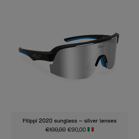
nella
più
pagina
varianti.
del
prodotto
Le
opzioni
possono
essere
scelte
nella
pagina
del
prodotto
VISUALIZZARE
Filippi 2020 sunglass – silver lenses
€
100,00
€
90,00