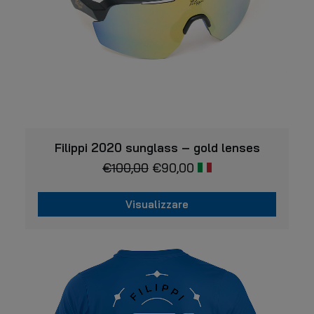
del
prodotto
VISUALIZZARE
Filippi 2020 sunglass – gold lenses
€
100,00
€
90,00
Visualizzare