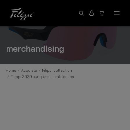
ACQUISTA PRODOTTI
merchandising
FILIPPI COLLECTION
CONTATTACI
Home
Acquista
Filippi collection
FILIPPI BOATS
Filippi 2020 sunglass – pink lenses