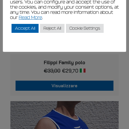
users. You can configure and accept the use of
the cookies, and modify your consent options, at
any time. You can read more information about
our
Read More
.
Accept All
Reject All
Cookie Settings
Questo
VISUALIZZARE
prodotto
Filippi Family polo
ha
€
33,00
€
29,70
più
varianti.
Le
Visualizzare
opzioni
possono
Questo
essere
prodotto
scelte
ha
nella
più
pagina
varianti.
del
prodotto
Le
opzioni