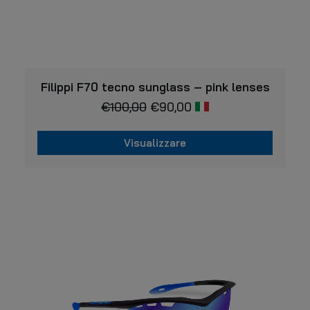
VISUALIZZARE
Filippi F70 tecno sunglass – pink lenses
€
100,00
€
90,00
Visualizzare