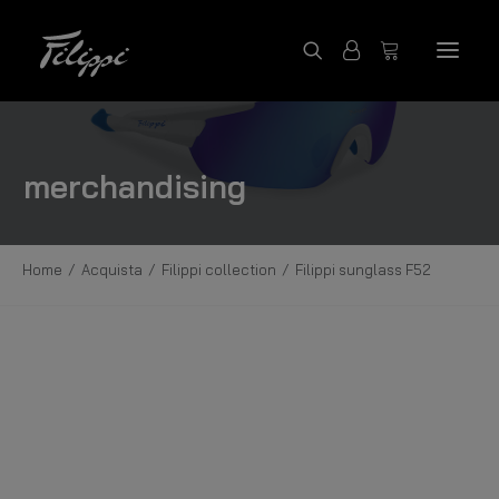
ACQUISTA PRODOTTI
merchandising
FILIPPI COLLECTION
CONTATTACI
Home
Acquista
Filippi collection
Filippi sunglass F52
FILIPPI BOATS