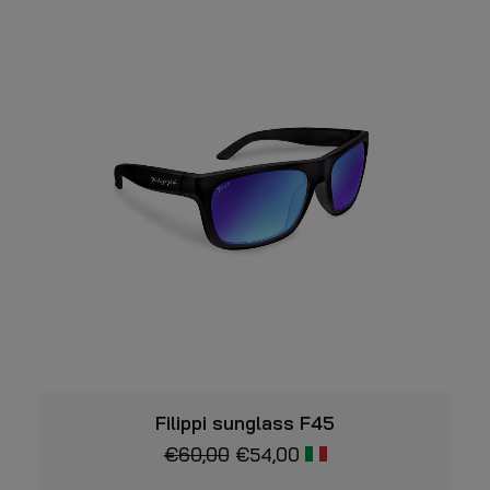
più
pagina
varianti.
del
prodotto
Le
opzioni
possono
essere
scelte
nella
pagina
del
prodotto
VISUALIZZARE
Filippi sunglass F45
€
60,00
€
54,00