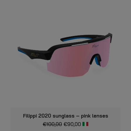
ha
nella
più
pagina
varianti.
del
prodotto
Le
opzioni
possono
essere
scelte
nella
pagina
del
prodotto
VISUALIZZARE
Filippi 2020 sunglass – pink lenses
€
100,00
€
90,00