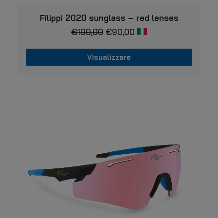
VISUALIZZARE
Filippi 2020 sunglass – red lenses
€
100,00
€
90,00
Visualizzare