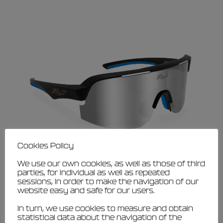
ha
nella
più
pagina
varianti.
del
prodotto
Le
opzioni
possono
essere
scelte
nella
pagina
del
prodotto
Cookies Policy
We use our own cookies, as well as those of third
parties, for individual as well as repeated
sessions, in order to make the navigation of our
website easy and safe for our users.
VISUALIZZARE
Filippi 2020 sunglass – silver lenses
In turn, we use cookies to measure and obtain
€
100,00
€
90,00
statistical data about the navigation of the