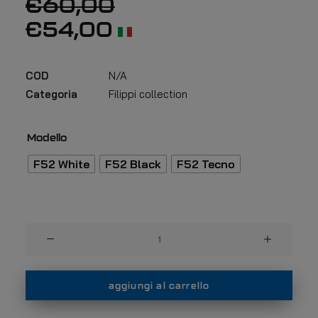
€
60,00
€
54,00
COD
N/A
Categoria
Filippi collection
Modello
F52 White
F52 Black
F52 Tecno
Filippi
sunglass
F52
quantità
aggiungi al carrello