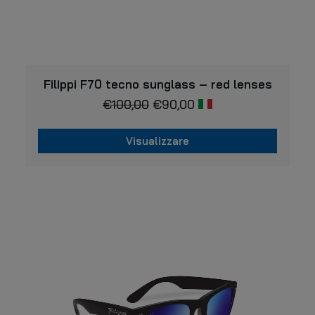
VISUALIZZARE
Filippi F70 tecno sunglass – red lenses
€
100,00
€
90,00
Visualizzare