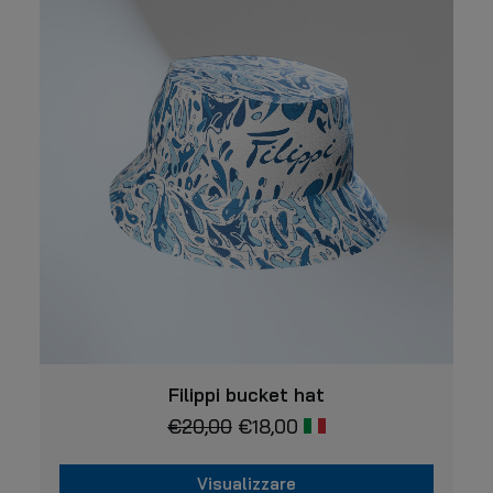
varianti.
del
prodotto
Le
opzioni
possono
essere
scelte
nella
pagina
del
prodotto
VISUALIZZARE
Filippi bucket hat
€
20,00
€
18,00
Visualizzare