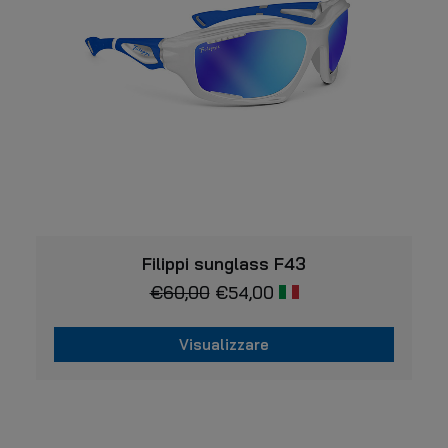
scelte
nella
pagina
del
prodotto
VISUALIZZARE
Filippi sunglass F43
€
60,00
€
54,00
Visualizzare