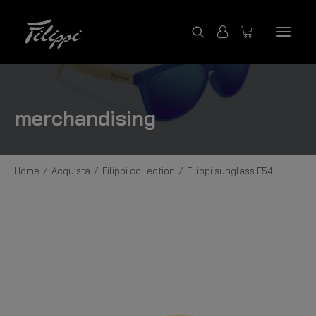
ACQUISTA PRODOTTI
merchandising
FILIPPI COLLECTION
CONTATTACI
Home
Acquista
Filippi collection
Filippi sunglass F54
FILIPPI BOATS