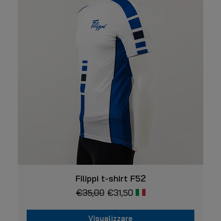
Questo
VISUALIZZARE
prodotto
Filippi t-shirt F52
ha
€
35,00
€
31,50
più
varianti.
Le
Visualizzare
opzioni