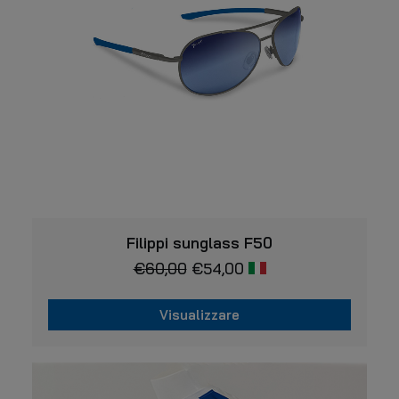
VISUALIZZARE
Filippi sunglass F50
€
60,00
€
54,00
Visualizzare