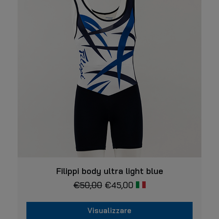
prodotto
Le
opzioni
possono
essere
scelte
nella
pagina
del
prodotto
Questo
VISUALIZZARE
prodotto
Filippi body ultra light blue
ha
€
50,00
€
45,00
più
varianti.
Le
Visualizzare
opzioni