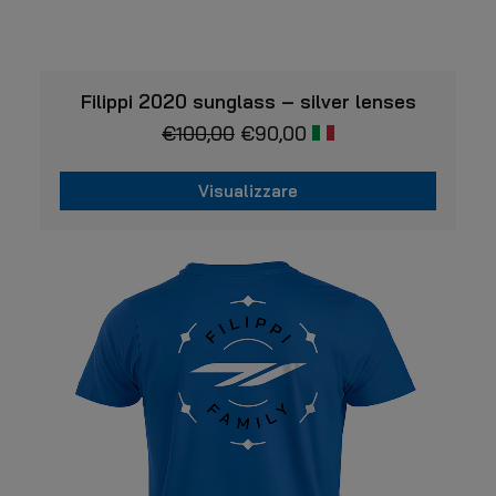
VISUALIZZARE
Filippi 2020 sunglass – silver lenses
€
100,00
€
90,00
Visualizzare