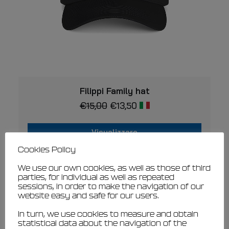
Questo
VISUALIZZARE
prodotto
Filippi Family hat
ha
€
15,00
€
13,50
più
varianti.
Le
Visualizzare
opzioni
possono
Questo
Cookies Policy
essere
prodotto
scelte
ha
nella
We use our own cookies, as well as those of third
più
pagina
parties, for individual as well as repeated
varianti.
del
sessions, in order to make the navigation of our
prodotto
Le
website easy and safe for our users.
opzioni
possono
In turn, we use cookies to measure and obtain
essere
statistical data about the navigation of the