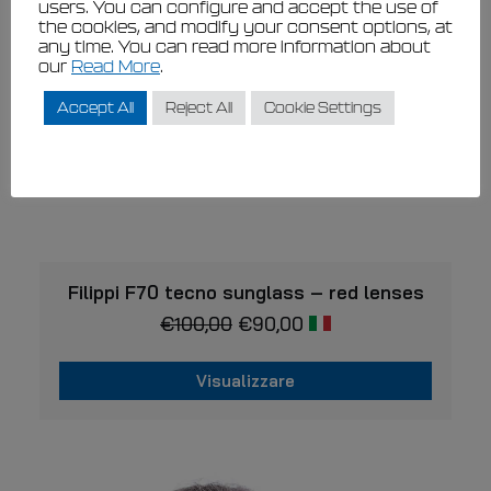
users. You can configure and accept the use of
scelte
the cookies, and modify your consent options, at
nella
any time. You can read more information about
pagina
our
Read More
.
del
prodotto
Accept All
Reject All
Cookie Settings
VISUALIZZARE
Filippi F70 tecno sunglass – red lenses
€
100,00
€
90,00
Visualizzare