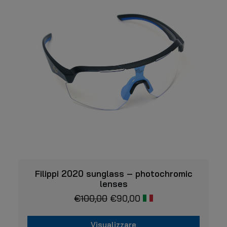
VISUALIZZARE
Filippi 2020 sunglass – photochromic
lenses
€
100,00
€
90,00
Visualizzare