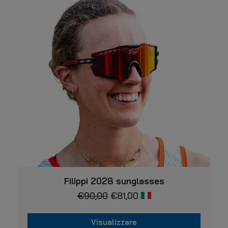
Questo
VISUALIZZARE
prodotto
Filippi 2028 sunglasses
ha
€
90,00
€
81,00
più
varianti.
Le
Visualizzare
opzioni