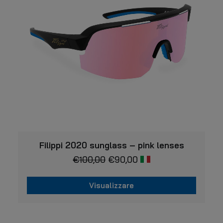
VISUALIZZARE
Filippi 2020 sunglass – pink lenses
€
100,00
€
90,00
Visualizzare