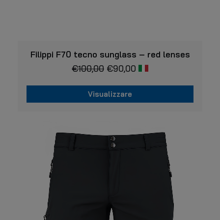
VISUALIZZARE
Filippi F70 tecno sunglass – red lenses
€
100,00
€
90,00
Visualizzare