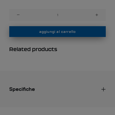
MAS
20
sport
shoes
aggiungi al carrello
quantità
Related products
Specifiche