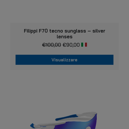
VISUALIZZARE
Filippi F70 tecno sunglass – silver
lenses
€
100,00
€
90,00
Visualizzare