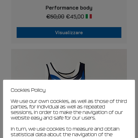
Questo
VISUALIZZARE
prodotto
Performance body
ha
€
50,00
€
45,00
più
varianti.
Le
Visualizzare
opzioni
possono
Questo
essere
prodotto
scelte
ha
nella
più
pagina
varianti.
del
prodotto
Le
opzioni
possono
essere
Cookies Policy
scelte
nella
We use our own cookies, as well as those of third
pagina
parties, for individual as well as repeated
del
sessions, in order to make the navigation of our
prodotto
website easy and safe for our users.
In turn, we use cookies to measure and obtain
statistical data about the navigation of the