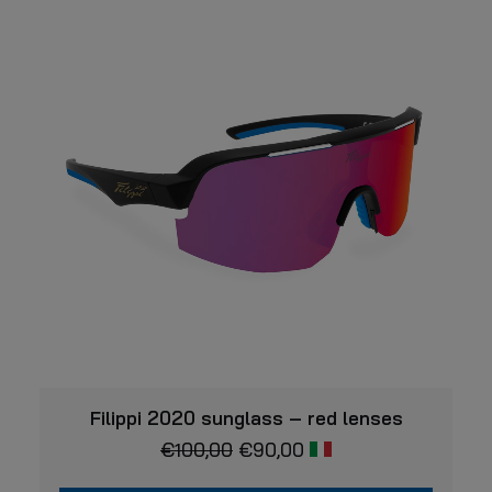
VISUALIZZARE
Filippi 2020 sunglass – red lenses
€
100,00
€
90,00