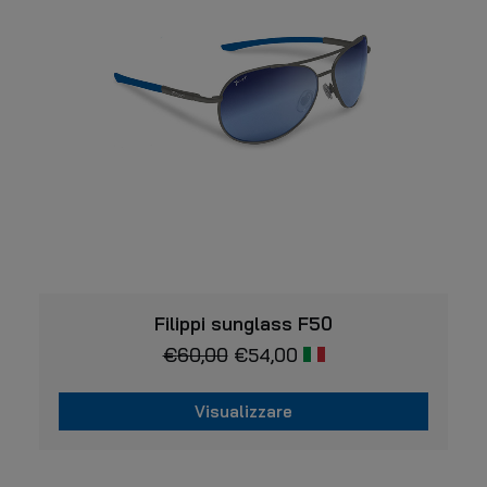
possono
essere
scelte
nella
pagina
del
prodotto
VISUALIZZARE
Filippi sunglass F50
€
60,00
€
54,00
Visualizzare