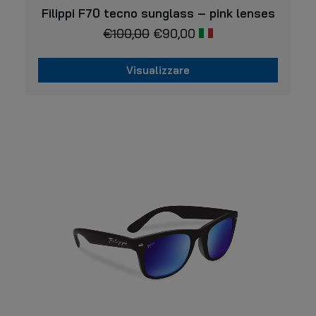
VISUALIZZARE
Filippi F70 tecno sunglass – pink lenses
€
100,00
€
90,00
Visualizzare