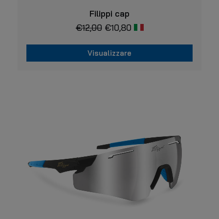
VISUALIZZARE
Filippi cap
€
12,00
€
10,80
Visualizzare