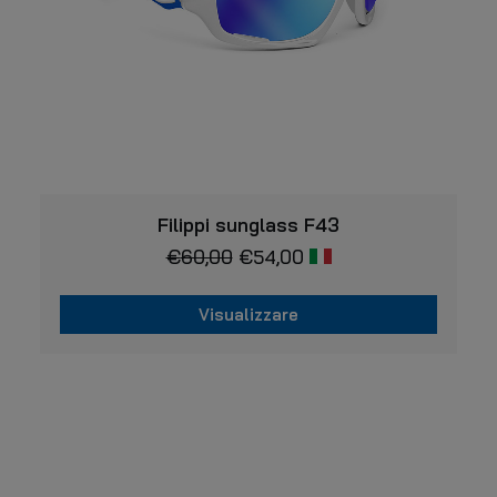
del
prodotto
VISUALIZZARE
Filippi sunglass F43
€
60,00
€
54,00
Visualizzare