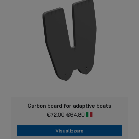
prodotto
Le
opzioni
possono
essere
scelte
nella
pagina
del
prodotto
VISUALIZZARE
Carbon board for adaptive boats
€
72,00
€
64,80
Visualizzare