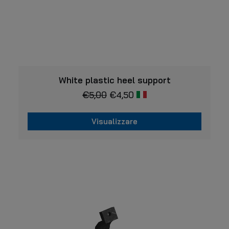
VISUALIZZARE
White plastic heel support
€
5,00
€
4,50
Visualizzare