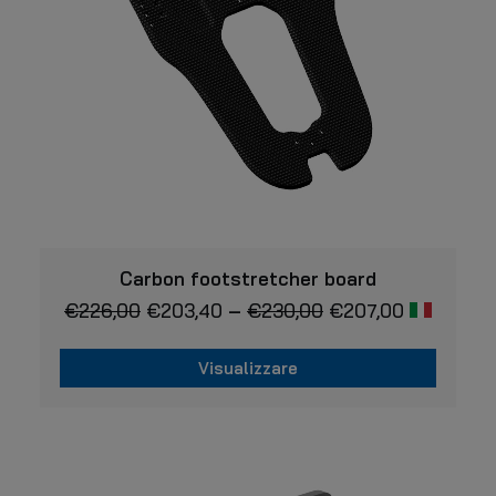
Questo
VISUALIZZARE
prodotto
Carbon footstretcher board
ha
€
226,00
€
203,40
–
€
230,00
€
207,00
più
varianti.
Le
Visualizzare
opzioni
possono
Questo
essere
prodotto
scelte
ha
nella
più
pagina
varianti.
del