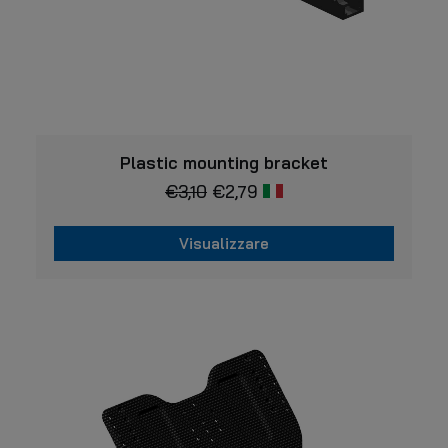
VISUALIZZARE
Plastic mounting bracket
€
3,10
€
2,79
Visualizzare