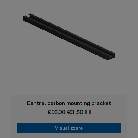
VISUALIZZARE
Central carbon mounting bracket
€
35,00
€
31,50
Visualizzare