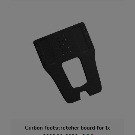
Questo
VISUALIZZARE
prodotto
Carbon footstretcher board for 1x
ha