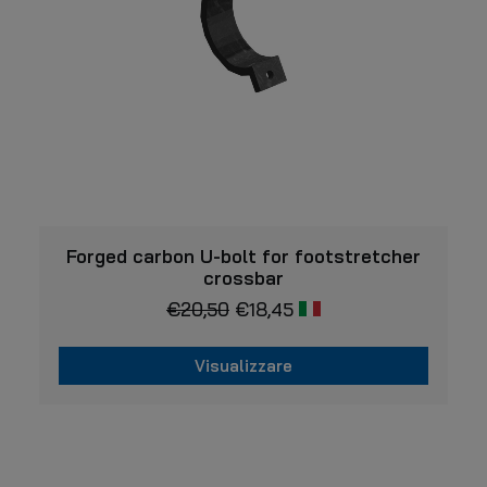
VISUALIZZARE
Forged carbon U-bolt for footstretcher
crossbar
€
20,50
€
18,45
Visualizzare