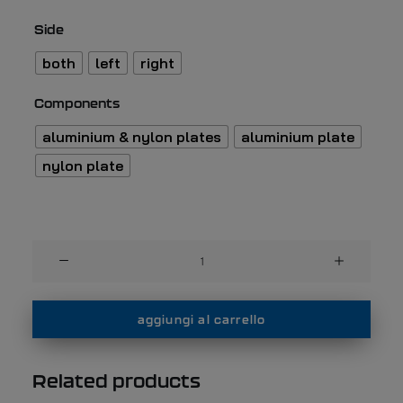
Side
both
left
right
Components
aluminium & nylon plates
aluminium plate
nylon plate
Quick-
Release
for
rowing
aggiungi al carrello
shoes
quantità
Related products