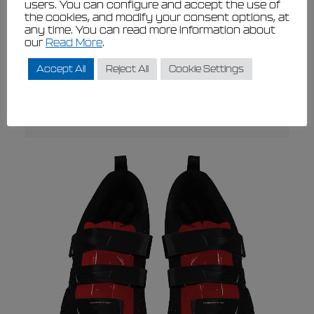
users. You can configure and accept the use of
the cookies, and modify your consent options, at
Questo
any time. You can read more information about
VISUALIZZARE
prodotto
Aluminium crossbar for footstretcher
our
Read More
.
ha
without end parts
più
Accept All
Reject All
Cookie Settings
€
16,00
€
14,40
varianti.
Le
opzioni
possono
Visualizzare
essere
Questo
scelte
prodotto
nella
ha
pagina
più
del
prodotto
varianti.
Le
opzioni
possono
essere
scelte
nella
pagina
del
prodotto