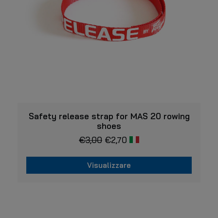
nella
pagina
del
prodotto
VISUALIZZARE
Safety release strap for MAS 20 rowing
shoes
€
3,00
€
2,70
Visualizzare