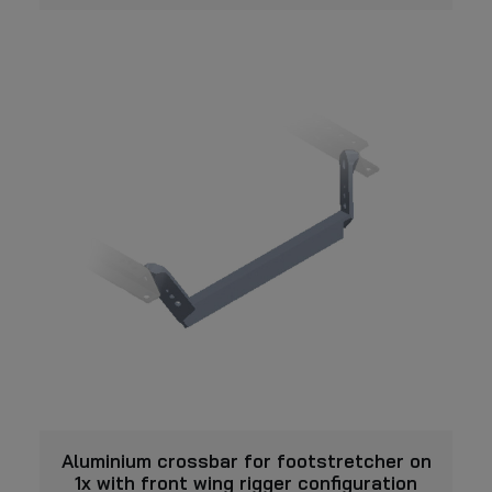
VISUALIZZARE
Aluminium crossbar for footstretcher on
1x with front wing rigger configuration