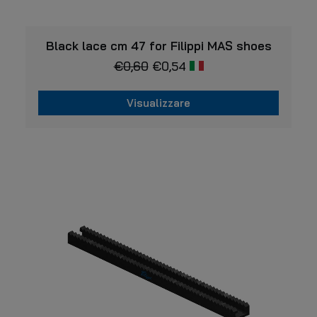
VISUALIZZARE
Black lace cm 47 for Filippi MAS shoes
€
0,60
€
0,54
Visualizzare