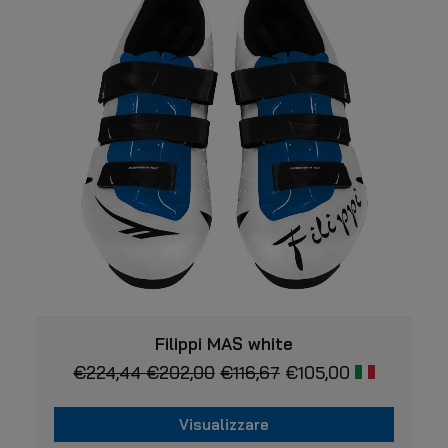
Questo
VISUALIZZARE
prodotto
Filippi MAS white
ha
Il
Il
€
224,44
€
202,00
€
116,67
€
105,00
più
prezzo
prezzo
varianti.
Le
originale
attuale
Visualizzare
opzioni
era:
è:
possono